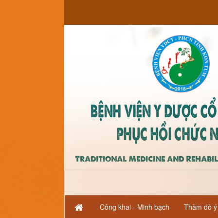
Trang nhất
Thông tin tuyên truyền
Công khai - Minh bạch
Thăm dò ý 