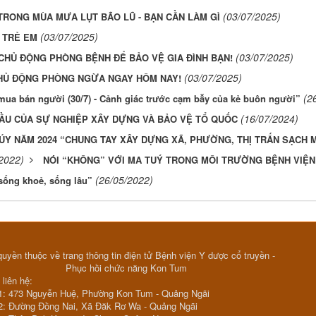
(03/07/2025)
RONG MÙA MƯA LỤT BÃO LŨ - BẠN CẦN LÀM GÌ
(03/07/2025)
 TRẺ EM
(03/07/2025)
CHỦ ĐỘNG PHÒNG BỆNH ĐỂ BẢO VỆ GIA ĐÌNH BẠN!
(03/07/2025)
CHỦ ĐỘNG PHÒNG NGỪA NGAY HÔM NAY!
(2
a bán người (30/7) - Cảnh giác trước cạm bẫy của kẻ buôn người”
(16/07/2024)
ẦU CỦA SỰ NGHIỆP XÂY DỰNG VÀ BẢO VỆ TỔ QUỐC
Y NĂM 2024 “CHUNG TAY XÂY DỰNG XÃ, PHƯỜNG, THỊ TRẤN SẠCH 
2022)
NÓI “KHÔNG” VỚI MA TUÝ TRONG MÔI TRƯỜNG BỆNH VIỆN
(26/05/2022)
 sống khoẻ, sống lâu”
uyền thuộc về trang thông tin điện tử Bệnh viện Y dược cổ truyền -
Phục hồi chức năng Kon Tum
 liên hệ:
1: 473 Nguyễn Huệ, Phường Kon Tum - Quảng Ngãi
2: Đường Đồng Nai, Xã Đăk Rơ Wa - Quảng Ngãi