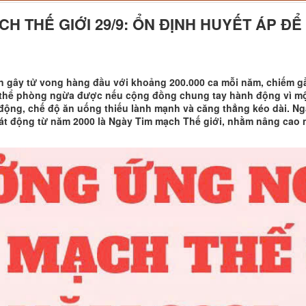
 THẾ GIỚI 29/9: ỔN ĐỊNH HUYẾT ÁP ĐỂ 
n gây tử vong hàng đầu với khoảng 200.000 ca mỗi năm, chiếm gầ
 thể phòng ngừa được nếu cộng đồng chung tay hành động vì một
n động, chế độ ăn uống thiếu lành mạnh và căng thẳng kéo dài. 
hát động từ năm 2000 là Ngày Tim mạch Thế giới, nhằm nâng cao