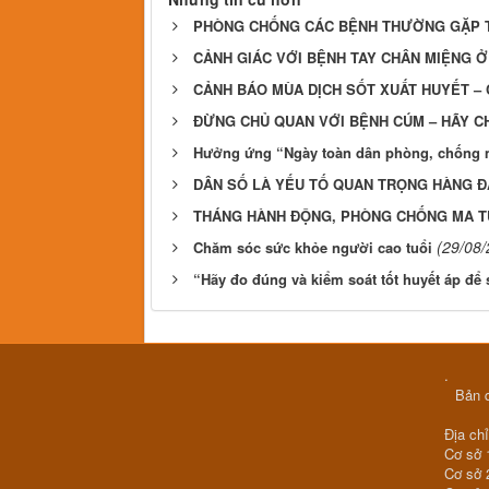
PHÒNG CHỐNG CÁC BỆNH THƯỜNG GẶP T
CẢNH GIÁC VỚI BỆNH TAY CHÂN MIỆNG Ở
CẢNH BÁO MÙA DỊCH SỐT XUẤT HUYẾT – 
ĐỪNG CHỦ QUAN VỚI BỆNH CÚM – HÃY 
Hưởng ứng “Ngày toàn dân phòng, chống mu
DÂN SỐ LÀ YẾU TỐ QUAN TRỌNG HÀNG Đ
THÁNG HÀNH ĐỘNG, PHÒNG CHỐNG MA TÚ
(29/08/
Chăm sóc sức khỏe người cao tuổi
“Hãy đo đúng và kiểm soát tốt huyết áp để
.
Bản q
Địa chỉ
Cơ sở 
Cơ sở 