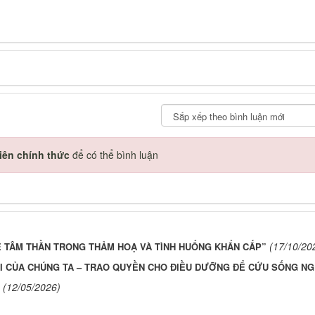
iên chính thức
để có thể bình luận
(17/10/20
Ẻ TÂM THẦN TRONG THẢM HOẠ VÀ TÌNH HUỐNG KHẨN CẤP”
I CỦA CHÚNG TA – TRAO QUYỀN CHO ĐIỀU DƯỠNG ĐỂ CỨU SỐNG N
(12/05/2026)