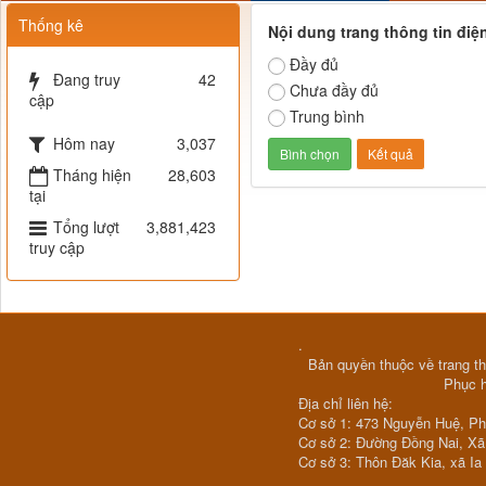
Thống kê
Nội dung trang thông tin điệ
Đầy đủ
Đang truy
42
Chưa đầy đủ
cập
Trung bình
Hôm nay
3,037
Tháng hiện
28,603
tại
Tổng lượt
3,881,423
truy cập
.
Bản quyền thuộc về trang th
Phục 
Địa chỉ liên hệ:
Cơ sở 1: 473 Nguyễn Huệ, P
Cơ sở 2: Đường Đồng Nai, X
Cơ sở 3: Thôn Đăk Kia, xã Ia