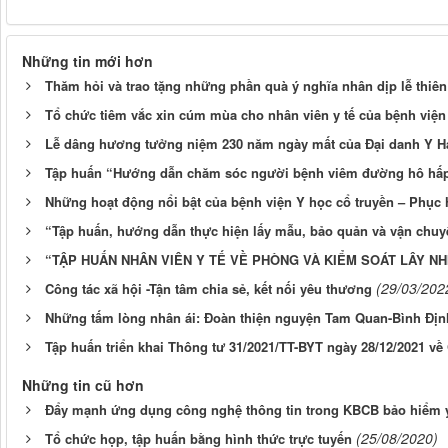
Những tin mới hơn
Thăm hỏi và trao tặng những phần quà ý nghĩa nhân dịp lễ thiên 
Tổ chức tiêm vắc xin cúm mùa cho nhân viên y tế của bệnh việ
Lễ dâng hương tưởng niệm 230 năm ngày mất của Đại danh Y H
Tập huấn “Hướng dẫn chăm sóc người bệnh viêm đường hô hấp c
Những hoạt động nổi bật của bệnh viện Y học cổ truyền – Phụ
“Tập huấn, hướng dẫn thực hiện lấy mẫu, bảo quản và vận chuyể
“TẬP HUẤN NHÂN VIÊN Y TẾ VỀ PHÒNG VÀ KIỂM SOÁT LÂY NH
(29/03/202
Công tác xã hội -Tận tâm chia sẻ, kết nối yêu thương
Những tấm lòng nhân ái: Đoàn thiện nguyện Tam Quan-Bình Địn
Tập huấn triển khai Thông tư 31/2021/TT-BYT ngày 28/12/2021 về
Những tin cũ hơn
Đẩy mạnh ứng dụng công nghệ thông tin trong KBCB bảo hiểm y
(25/08/2020)
Tổ chức họp, tập huấn bằng hình thức trực tuyến