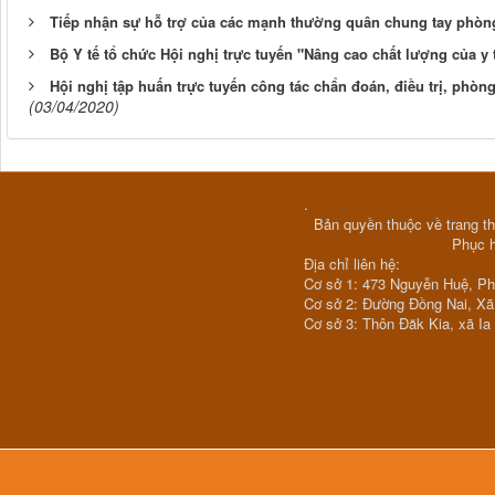
Tiếp nhận sự hỗ trợ của các mạnh thường quân chung tay phòn
Bộ Y tế tổ chức Hội nghị trực tuyến "Nâng cao chất lượng của y
Hội nghị tập huấn trực tuyến công tác chẩn đoán, điều trị, ph
(03/04/2020)
.
Bản quyền thuộc về trang th
Phục 
Địa chỉ liên hệ:
Cơ sở 1: 473 Nguyễn Huệ, P
Cơ sở 2: Đường Đồng Nai, X
Cơ sở 3: Thôn Đăk Kia, xã Ia