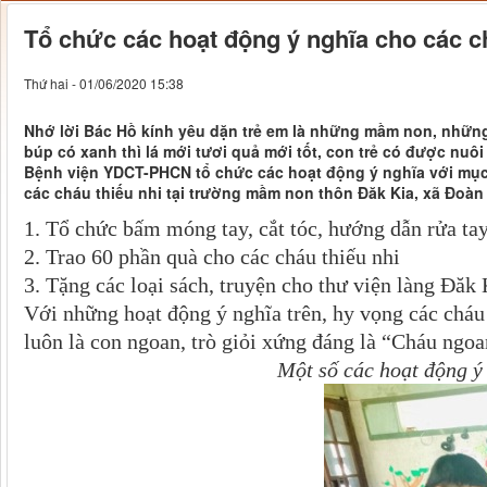
Tổ chức các hoạt động ý nghĩa cho các c
Thứ hai - 01/06/2020 15:38
Nhớ lời Bác Hồ kính yêu dặn trẻ em là những mầm non, những 
búp có xanh thì lá mới tươi quả mới tốt, con trẻ có được nuô
Bệnh viện YDCT-PHCN tổ chức các hoạt động ý nghĩa với mục đ
các cháu thiếu nhi tại trường mầm non thôn Đăk Kia, xã Đoàn
1. Tổ chức bấm móng tay, cắt tóc, hướng dẫn rửa ta
2. Trao 60 phần quà cho các cháu thiếu nhi
3. Tặng các loại sách, truyện cho thư viện làng Đăk 
Với những hoạt động ý nghĩa trên, hy vọng các chá
luôn là con ngoan, trò giỏi xứng đáng là “Cháu ngo
Một số các hoạt động ý