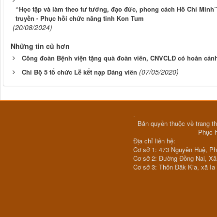
“Học tập và làm theo tư tưởng, đạo đức, phong cách Hồ Chí Minh”
truyền - Phục hồi chức năng tỉnh Kon Tum
(20/08/2024)
Những tin cũ hơn
Công đoàn Bệnh viện tặng quà đoàn viên, CNVCLĐ có hoàn cản
(07/05/2020)
Chi Bộ 5 tổ chức Lễ kết nạp Đảng viên
.
Bản quyền thuộc về trang th
Phục 
Địa chỉ liên hệ:
Cơ sở 1: 473 Nguyễn Huệ, P
Cơ sở 2: Đường Đồng Nai, X
Cơ sở 3: Thôn Đăk Kia, xã Ia