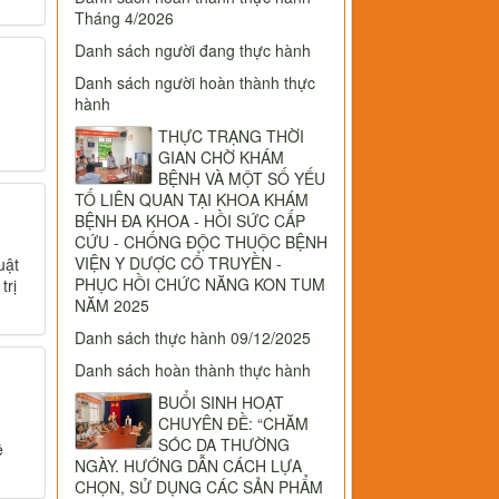
Tháng 4/2026
Danh sách người đang thực hành
Danh sách người hoàn thành thực
hành
THỰC TRẠNG THỜI
GIAN CHỜ KHÁM
BỆNH VÀ MỘT SỐ YẾU
TỐ LIÊN QUAN TẠI KHOA KHÁM
BỆNH ĐA KHOA - HỒI SỨC CẤP
CỨU - CHỐNG ĐỘC THUỘC BỆNH
VIỆN Y DƯỢC CỔ TRUYỀN -
uật
PHỤC HỒI CHỨC NĂNG KON TUM
trị
NĂM 2025
Danh sách thực hành 09/12/2025
Danh sách hoàn thành thực hành
BUỔI SINH HOẠT
CHUYÊN ĐỀ: “CHĂM
SÓC DA THƯỜNG
ề
NGÀY. HƯỚNG DẪN CÁCH LỰA
CHỌN, SỬ DỤNG CÁC SẢN PHẨM