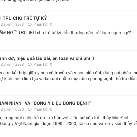
ẠI TRÚ CHO TRẺ TỰ KỶ
Đã xem: 3373
Phản hồi: 0
M NGỮ TRỊ LIỆU cho trẻ tự kỷ, tổn thương não, rối loạn ngôn ngữ"
h đỡ, hiệu quả lâu dài, an toàn và chi phí ít
Đã xem: 2288
Phản hồi: 0
cứu kết hợp giữa y học cổ truyền và y học hiện đại, dùng chỉ phẫu th
 kích thích liên tục và lâu dài nhằm mục đích phòng bệnh, hỗ trợ điều 
NAM NHÂN” VÀ “ĐÔNG Y LIỆU ĐÔNG BỆNH”
Đã xem: 6586
Phản hồi: 0
trong một cuộc trà dư tửu hậu với vị ân sư của tôi - thầy Mai Đình
ông y Việt Nam giai đoạn 1990 - 2000, tôi có nêu và xin ý kiến thầy v