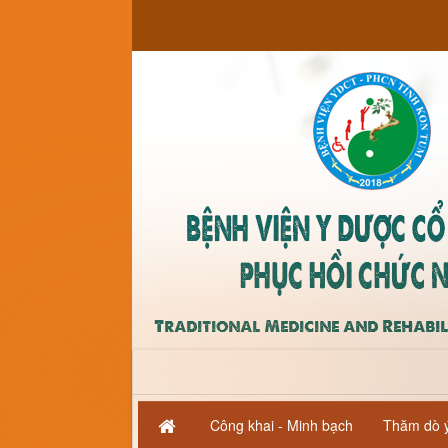
Trang nhất
Kiến thức y học
Công khai - Minh bạch
Thăm dò ý