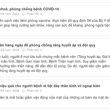
 khoẻ, phòng chống bệnh COVID-19
Đã xem: 2644
Phản hồi: 0
 cạnh việc tiêm phòng vaccine, thực hiện tốt quy định 5K của Bộ Y tế
hân giúp tăng cường sức khỏe, nâng cao sức đề kháng, phòng ngừa bệ
ăn hàng ngày để phòng chống tăng huyết áp và đột quỵ
Đã xem: 3504
Phản hồi: 0
5 tuổi), người ở mọi lứa tuổi nhưng mắc bệnh nền (Tăng huyết áp, Đái 
 mãn tính, Bệnh Gan mạn tính, Bệnh Thận mạn tính, Suy giảm miễn
hường tiến triển nặng, dễ dẫn đến tử vong. Do đó, người dân cần giảm
ống tăng huyết áp và đột quỵ.
iệu quả cho người bệnh tê liệt dây thần kinh vii ngoại biên
Đã xem: 4069
Phản hồi: 0
i biên là mất hoặc giảm vận động nửa mặt của những cơ bám da mặt do