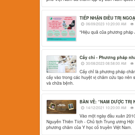
TIẾP NHẬN ĐIỀU TRỊ NGO
06/09/2023 10:20:00 AM
"Hiệu quả của phương pháp Â
Cấy chỉ - Phương pháp nhan
30/08/2023 08:58:00 AM
Cấy chỉ là phương pháp châm 
cấy vào trong các huyệt vị châm cứu tạo nên sự
và chữa bệnh.
BÀN VỀ: “NAM DƯỢC TRỊ 
14/12/2021 10:20:00 AM
Vào một ngày đầu xuân 2010, 
Nguyễn Thiên Tích - Chủ tịch Trung ương Hội Đ
phương châm của Y học cổ truyền Việt Nam.