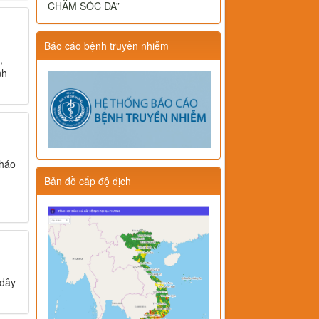
CHĂM SÓC DA”
Báo cáo bệnh truyền nhiễm
,
nh
tháo
Bản đồ cấp độ dịch
 dây