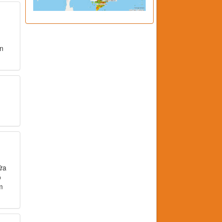
̂n
iữa
ó
m