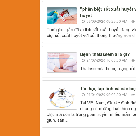
"phân biệt sốt xuất huyết v
huyết
09/09/2020 09:29:00 AM
Thời gian gần đây, dịch sốt xuất huyết đang va
biệt sốt xuất huyết với sốt thông thường nên ch
Bệnh thalassemia là gì?
21/07/2020 10:08:00 AM
Thalassemia là một dạng rối 
Tác hại, tập tính và các 
06/04/2020 09:06:00 AM
Tại Việt Nam, đã xác định đượ
chúng có những loài thích ng
chịu mà còn là trung gian truyền nhiều mầm b
giun, sán…