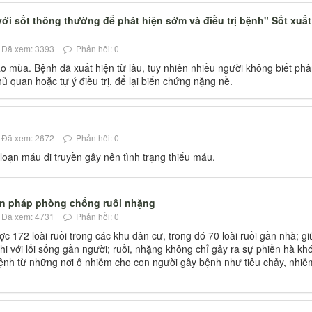
ới sốt thông thường để phát hiện sớm và điều trị bệnh" Sốt xuất
Đã xem: 3393
Phản hồi: 0
̀o mùa. Bệnh đã xuất hiện từ lâu, tuy nhiên nhiều người không biết pha
ủ quan hoặc tự ý điều trị, để lại biến chứng nặng nề.
Đã xem: 2672
Phản hồi: 0
loạn máu di truyền gây nên tình trạng thiếu máu.
biện pháp phòng chống ruồi nhặng
Đã xem: 4731
Phản hồi: 0
c 172 loài ruồi trong các khu dân cư, trong đó 70 loài ruồi gần nhà; g
hi với lối sống gần người; ruồi, nhặng không chỉ gây ra sự phiền hà kh
ệnh từ những nơi ô nhiễm cho con người gây bệnh như tiêu chảy, nhiễ