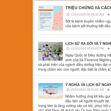
TRIỆU CHỨNG VÀ CÁC
15/04/2025 09:08:00 AM
Sởi là bệnh truyền nhiễm ngu
của bệnh sởi thường bắt đầu 
LỊCH SỬ RA ĐỜI VÀ Ý NG
13/05/2024 03:43:00 PM
Ngày Quốc tế Điều dưỡng hằn
sinh của bà Florence Nightin
và phát triển của ngành điều dưỡng hiện đại c
trong chăm sóc con người, đặc biệt là chăm s
Ý NGHĨA VÀ LỊCH SỬ NGÀY
25/04/2024 08:50:00 AM
Nhằm hưởng ứng lời kêu gọi
đầu tiên về người khuyết tật
trọng tâm là tăng cường các cơ hội, phục hồi
phủ Việt Nam đã thành lập Ủy ban Năm quốc t