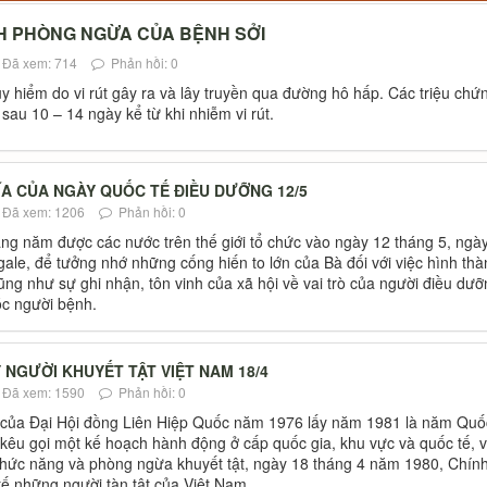
H PHÒNG NGỪA CỦA BỆNH SỞI
Đã xem: 714
Phản hồi: 0
y hiểm do vi rút gây ra và lây truyền qua đường hô hấp. Các triệu chứ
sau 10 – 14 ngày kể từ khi nhiễm vi rút.
HĨA CỦA NGÀY QUỐC TẾ ĐIỀU DƯỠNG 12/5
Đã xem: 1206
Phản hồi: 0
g năm được các nước trên thế giới tổ chức vào ngày 12 tháng 5, ngà
gale, để tưởng nhớ những cống hiến to lớn của Bà đối với việc hình th
ũng như sự ghi nhận, tôn vinh của xã hội về vai trò của người điều dư
óc người bệnh.
 NGƯỜI KHUYẾT TẬT VIỆT NAM 18/4
Đã xem: 1590
Phản hồi: 0
 của Đại Hội đồng Liên Hiệp Quốc năm 1976 lấy năm 1981 là năm Quố
, kêu gọi một kế hoạch hành động ở cấp quốc gia, khu vực và quốc tế, v
 chức năng và phòng ngừa khuyết tật, ngày 18 tháng 4 năm 1980, Chín
ế những người tàn tật của Việt Nam.