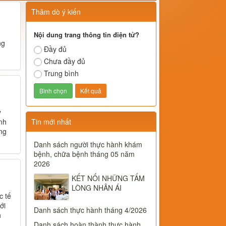
Thăm dò ý kiến
Nội dung trang thông tin điện tử?
ng
Đầy đủ
Chưa đầy đủ
Trung bình
y
ành
Tin mới nhất
ỡng
Danh sách người thực hành khám
bệnh, chữa bệnh tháng 05 năm
2026
KẾT NỐI NHỮNG TẤM
LÒNG NHÂN ÁI
c tế
ới
Danh sách thực hành tháng 4/2026
h
Danh sách hoàn thành thực hành