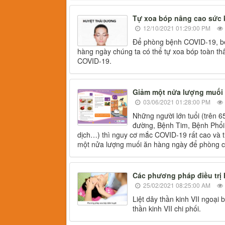
Tự xoa bóp nâng cao sức
12/10/2021 01:29:00 PM
Để phòng bệnh COVID-19, bên
hàng ngày chúng ta có thể tự xoa bóp toàn t
COVID-19.
Giảm một nửa lượng muối 
03/06/2021 01:28:00 PM
Những người lớn tuổi (trên 6
đường, Bệnh Tim, Bệnh Phổi
dịch…) thì nguy cơ mắc COVID-19 rất cao và t
một nửa lượng muối ăn hàng ngày để phòng ch
Các phương pháp điều trị h
25/02/2021 08:25:00 AM
Liệt dây thần kinh VII ngoạ
thần kinh VII chi phối.