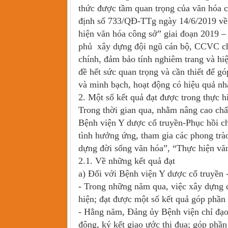
thức được tầm quan trọng của văn hóa c
định số 733/QĐ-TTg ngày 14/6/2019 về b
hiện văn hóa công sở” giai đoạn 2019 
phủ xây dựng đội ngũ cán bộ, CCVC chuy
chính, đảm bảo tính nghiêm trang và hi
đề hết sức quan trọng và cần thiết để 
và minh bạch, hoạt động có hiệu quả nh
2. Một số kết quả đạt được trong thực 
Trong thời gian qua, nhằm nâng cao chấ
Bệnh viện Y dược cổ truyền-Phục hồi c
tình hưởng ứng, tham gia các phong trào
dựng đời sống văn hóa”, “Thực hiện văn
2.1. Về những kết quả đạt
a) Đối với Bệnh viện Y dược cổ truyền 
- Trong những năm qua, việc xây dựng đ
hiện; đạt được một số kết quả góp phầ
- Hằng năm, Đảng ủy Bệnh viện chỉ đạo
động, ký kết giao ước thi đua; góp phần