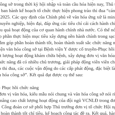
ông sở trong thời kỳ hội nhập và toàn cầu hóa hiện nay, Th
an hành kế hoạch tổ chức thực hiện phong trào thi đua “cán 
– 2025. Các quy định của Chính phủ về văn hóa ứng xử là mi
ên nghiệp, hiện đại, đáp ứng các tiêu chí cải cách hành ch
ệu quả hoạt động của cơ quan hành chính nhà nước. Có thể nó
góp phần thực hiện mục tiêu xây dựng nền hành chính trong sạ
ằm góp phần hoàn thành tốt, hoàn thành xuất sắc chức năng 
hiện văn hóa công sở tại Bệnh viện Y dược cổ truyền-Phục hồ
t lượng hoạt động khám chữa bệnh, xây dựng đơn vị văn hóa
hức năng đã có nhiều chủ trương, giải pháp động viên viên 
 thi đua, các cuộc vận động do các cấp phát động, đặc biệt l
 hóa công sở”. Kết quả đạt được cụ thể sau:
- Phục hồi chức năng
ơn vị văn hóa, kiểu mẫu nói chung và văn hóa công sở nói r
n nâng cao chất lượng hoạt động của đội ngũ VCNLĐ trong đơ
 Công đoàn cơ sở phối hợp Thủ trưởng đơn vị tổ chức Hội ng
 hoàn thành tốt chỉ tiêu, kế hoạch công tác đề ra. Kết quả, 