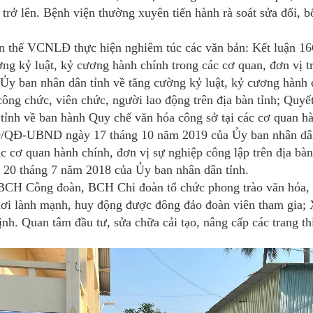
 trở lên. Bệnh viện thường xuyên tiến hành rà soát sửa đổi, 
oàn thể VCNLĐ thực hiện nghiêm túc các văn bản: Kết luận 
 kỷ luật, kỷ cương hành chính trong các cơ quan, đơn vị trê
 ban nhân dân tỉnh về tăng cường kỷ luật, kỷ cương hành c
 công chức, viên chức, người lao động trên địa bàn tỉnh; Q
ỉnh về ban hành Quy chế văn hóa công sở tại các cơ quan hà
019/QĐ-UBND ngày 17 tháng 10 năm 2019 của Ủy ban nhân dân 
ác cơ quan hành chính, đơn vị sự nghiệp công lập trên địa b
0 tháng 7 năm 2018 của Ủy ban nhân dân tỉnh.
BCH Công đoàn, BCH Chi đoàn tổ chức phong trào văn hóa, v
chơi lành mạnh, huy động được đông đảo đoàn viên tham gia;
 Quan tâm đầu tư, sửa chữa cải tạo, nâng cấp các trang thi