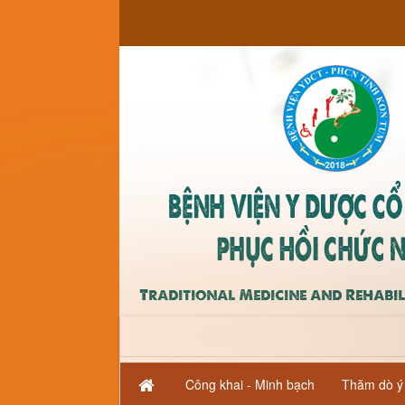
Trang nhất
Cải cách hành chính
Công khai - Minh bạch
Thăm dò ý 