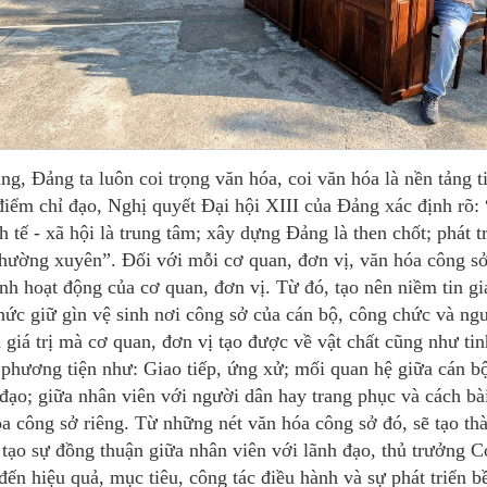
ng, Đảng ta luôn coi trọng văn hóa, coi văn hóa là nền tảng ti
điểm chỉ đạo, Nghị quyết Đại hội XIII của Đảng xác định rõ: “
h tế - xã hội là trung tâm; xây dựng Đảng là then chốt; phát t
hường xuyên”. Đối với mỗi cơ quan, đơn vị, văn hóa công sở 
ình hoạt động của cơ quan, đơn vị. Từ đó, tạo nên niềm tin gi
 thức giữ gìn vệ sinh nơi công sở của cán bộ, công chức và ng
 giá trị mà cơ quan, đơn vị tạo được về vật chất cũng như tin
 phương tiện như: Giao tiếp, ứng xử; mối quan hệ giữa cán b
đạo; giữa nhân viên với người dân hay trang phục và cách bài
óa công sở riêng. Từ những nét văn hóa công sở đó, sẽ tạo thà
, tạo sự đồng thuận giữa nhân viên với lãnh đạo, thủ trưởng C
ến hiệu quả, mục tiêu, công tác điều hành và sự phát triển 