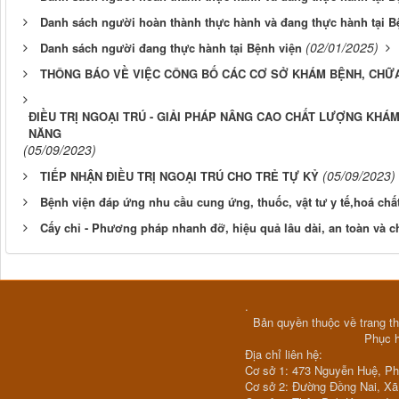
Danh sách người hoàn thành thực hành và đang thực hành tại B
(02/01/2025)
Danh sách người đang thực hành tại Bệnh viện
THÔNG BÁO VỀ VIỆC CÔNG BỐ CÁC CƠ SỞ KHÁM BỆNH, CHỮA
ĐIỀU TRỊ NGOẠI TRÚ - GIẢI PHÁP NÂNG CAO CHẤT LƯỢNG KHÁ
NĂNG
(05/09/2023)
(05/09/2023)
TIẾP NHẬN ĐIỀU TRỊ NGOẠI TRÚ CHO TRẺ TỰ KỶ
Bệnh viện đáp ứng nhu cầu cung ứng, thuốc, vật tư y tế,hoá ch
Cấy chỉ - Phương pháp nhanh đỡ, hiệu quả lâu dài, an toàn và chi
.
Bản quyền thuộc về trang th
Phục 
Địa chỉ liên hệ:
Cơ sở 1: 473 Nguyễn Huệ, P
Cơ sở 2: Đường Đồng Nai, X